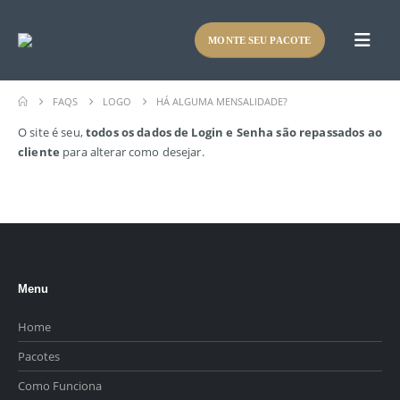
MONTE SEU PACOTE
FAQS
LOGO
HÁ ALGUMA MENSALIDADE?
O site é seu,
todos os dados de Login e Senha são repassados ao
cliente
para alterar como desejar.
Menu
Home
Pacotes
Como Funciona