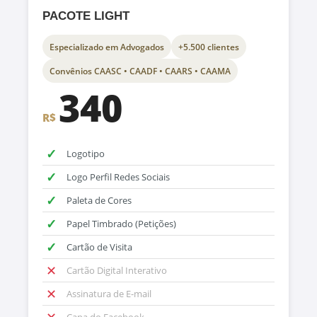
PACOTE LIGHT
Especializado em Advogados
+5.500 clientes
Convênios CAASC • CAADF • CAARS • CAAMA
340
R$
✓
Logotipo
✓
Logo Perfil Redes Sociais
✓
Paleta de Cores
✓
Papel Timbrado (Petições)
✓
Cartão de Visita
✕
Cartão Digital Interativo
✕
Assinatura de E-mail
✕
Capa do Facebook